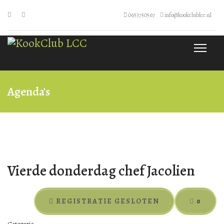
0653750567
info@kookclublcc.nl
Agenda's
Vierde donderdag chef Jacolien
REGISTRATIE GESLOTEN
0
Categorie