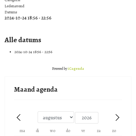
Ledenavond
Datums
2024-10-24
18:56
-
22:56
Alle datums
2024-10-24
18:56 - 22:56
Powered by
iCagenda
Maand agenda
Maand
Jaar
Vorige - Maand
Volgende -
ma
di
wo
do
vr
za
zo