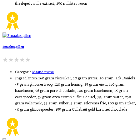
theelepel vanille extract, 250 milliliter room
Smaakpapillen
Categorie
Maand menu
Ingrediënten:
160 gram rietsuiker, 10 gram water, 20 gram Jack Daniel's,
45 gram glucosestroop, 120 gram honing, 25 gram eiwit, 170 gram
hazelnoten, 56 gram pure chocolade, 100 gram hazelnoten, 15 gram
cacaopoeder, 75 gram oreo crumble, fleur de sel, 395 gram water, 250
gram volle melk, 55 gram suiker, 5 gram gelcrema frio, 100 gram suiker,
40 gram glucosepoeder, 155 gram Callebaut gold karamel chocolade