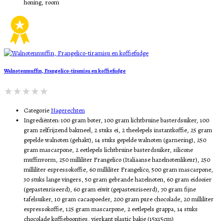
honing, room
Walnotenmuffin, Frangelico-tiramisu en koffiefudge
Categorie
Nagerechten
Ingrediënten:
100 gram boter, 100 gram lichtbruine basterdsuiker, 100
gram zelfrijzend bakmeel, 2 stuks ei, 2 theelepels instantkoffie, 25 gram
gepelde walnoten (gehakt), 14 stuks gepelde walnoten (garnering), 250
gram mascarpone, 2 eetlepels lichtbruine basterdsuiker, silicone
muffinvorm, 250 milliliter Frangelico (Italiaanse hazelnotenlikeur), 250
milliliter espressokoffie, 60 milliliter Frangelico, 500 gram mascarpone,
30 stuks lange vingers, 50 gram gebrande hazelnoten, 60 gram eidooier
(gepasteuriseerd), 60 gram eiwit (gepasteuriseerd), 70 gram fijne
tafelsuiker, 10 gram cacaopoeder, 200 gram pure chocolade, 20 milliliter
espressokoffie, 125 gram mascarpone, 2 eetlepels grappa, 14 stuks
chocolade koffieboontjes, vierkant plastic bakje (15x15cm)