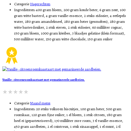
Categorie
Nagerechten
Ingrediënten:
400 gram bloem, 200 gram koude boter, 6 gram zout, 100
gram witte basterd, 4 gram vanille-essence, 2 stuks eidooier, 4 eetlepels
water, 280 gram amandelmeel, 280 gram boter (gesmolten), 280 gram
witte basterdsuiker, 2 stuk eieren, 2 stuk eidooier, 60 milliliter cognac,
150 gram bloem, 1000 gram kiwibes, 3 blaadjes gelatine (klein formaat),
500 milliliter water, 250 gram witte chocolade, 150 gram suiker
Vanille- citroenroomkaastaart met gemarineerde aardbeien.
Categorie
Maand menu
Ingrediënten:
20 stuks volkoren biscuitjes, 100 gram boter, 500 gram
roomkaas, 120 gram fijne suiker, 1 el bloem, 2 stuk citroen, 180 gram
heel ei (gepasteuriseerd), 170 milliliter zure room, 3 tl vanille-essence,
450 gram aardbeien, 2 el cointreau, 1 stuk sinaasappel, 1 el munt, 2 tl