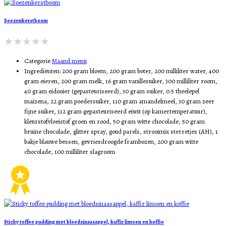
Soezenkerstboom
Categorie
Maand menu
Ingrediënten:
200 gram bloem, 200 gram boter, 200 milliliter water, 400
gram eieren, 200 gram melk, 16 gram vanillesuiker, 300 milliliter room,
40 gram eidooier (gepasteuriseerd), 30 gram suiker, 0.5 theelepel
maizena, 22 gram poedersuiker, 110 gram amandelmeel, 30 gram zeer
fijne suiker, 112 gram gepasteuriseerd eiwit (op kamertemperatuur),
kleurstofvloeistof groen en rood, 50 gram witte chocolade, 50 gram
bruine chocolade, glitter spray, goud parels, strooimix sterretjes (AH), 1
bakje blauwe bessen, gevriesdroogde frambozen, 200 gram witte
chocolade, 100 milliliter slagroom
Sticky toffee pudding met bloedsinaasappel, kaffir limoen en koffie