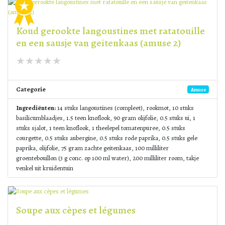
Koud gerookte langoustines met ratatouille
en een sausje van geitenkaas (amuse 2)
Categorie
Amuse
Ingrediënten:
14 stuks langoustines (compleet), rookmot, 10 stuks
basilicumblaadjes, 1.5 teen knoflook, 90 gram olijfolie, 0.5 stuks ui, 1
stuks sjalot, 1 teen knoflook, 1 theelepel tomatenpuree, 0.5 stuks
courgette, 0.5 stuks aubergine, 0.5 stuks rode paprika, 0.5 stuks gele
paprika, olijfolie, 75 gram zachte geitenkaas, 100 milliliter
groentebouillon (3 g conc. op 100 ml water), 200 milliliter room, takje
venkel uit kruidentuin
Soupe aux cèpes et légumes