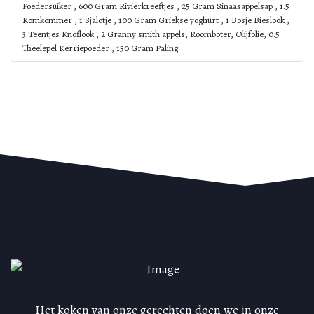
Poedersuiker , 600 Gram Rivierkreeftjes , 25 Gram Sinaasappelsap , 1.5
Komkommer , 1 Sjalotje , 100 Gram Griekse yoghurt , 1 Bosje Bieslook ,
3 Teentjes Knoflook , 2 Granny smith appels, Roomboter, Olijfolie, 0.5
Theelepel Kerriepoeder , 150 Gram Paling
Het koken van onze gerechten doen we in onze