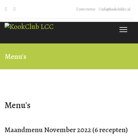
0653750567
info@kookclublcc.nl
Menu's
Menu's
Maandmenu November 2022 (6 recepten)