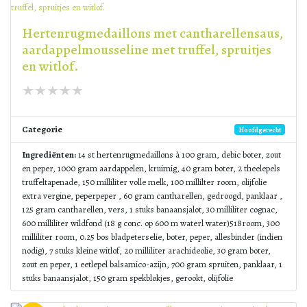
Hertenrugmedaillons met cantharellensaus,
aardappelmousseline met truffel, spruitjes
en witlof.
Categorie
Hoofdgerecht
Ingrediënten:
14 st hertenrugmedaillons à 100 gram, debic boter, zout
en peper, 1000 gram aardappelen, kruimig, 40 gram boter, 2 theelepels
truffeltapenade, 150 milliliter volle melk, 100 millilter room, olijfolie
extra vergine, peperpeper , 60 gram cantharellen, gedroogd, panklaar ,
125 gram cantharellen, vers, 1 stuks banaansjalot, 30 milliliter cognac,
600 milliliter wildfond (18 g conc. op 600 m waterl water)518room, 300
milliliter room, 0.25 bos bladpeterselie, boter, peper, allesbinder (indien
nodig), 7 stuks kleine witlof, 20 milliliter arachideolie, 30 gram boter,
zout en peper, 1 eetlepel balsamico-azijn, 700 gram spruiten, panklaar, 1
stuks banaansjalot, 150 gram spekblokjes, gerookt, olijfolie