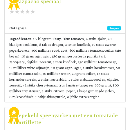
3. Gazpacho speciaal
Categorie
Soepen
Ingrediënten:
1.5 kilogram Tasty- Tom tomaten, 2 stuks sjalot, 20
blaadjes basilicum, 8 takjes dragon, 2 tenen knoflook, 15 stuks zwarte
peperkorrels, 400 milliliter rosé, zout, 600 milliliter tomatenbouillon (zie
boven), 10 gram agar agar, 450 gram geroosterde paprika (art.
21004610), olijfolie, zeezout, 1 teen knoflook, 250 milliliter tomatensap,
15 milliliter witte wijnazijn, 10 gram agar- agar, 1 stuks komkommer, 50
milliliter natuurazijn, 30 milliliter water, 20 gram suiker, 12 stuks
korianderkorrels, 2 stuks laurierblad, 1 stuks ciabattabroodjes, olijfolie,
zeezout, 42 stuks cherrytomaat tros l'amuse (ongeveer 600 gram), 500
millilter tomatensap, 1 stuks citroen, peper, 1 bakje gemengde violen,
0.25 krop frisée, 1 bakje shiso purple, olijfolie extra vergine
4, Gepekeld speenvarken met een tomatade
en tartiflette