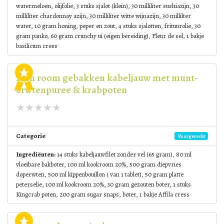
watermeloen, olijfolie, 3 stuks sjalot (klein), 30 milliliter sushiazijn, 30
milliliter chardonnay azijn, 30 milliliter witte wijnazijn, 30 millilter
water, 10 gram honing, peper en zout, 4 stuks sjalotten, frituurolie, 30
gram panko, 60 gram crunchy ui (eigen bereiding), Fleur de sel, 1 bakje
basilicum cress
2. In room gebakken kabeljauw met munt-
erwtenpuree & krabpoten
Categorie
Voorgerecht
Ingrediënten:
14 stuks kabeljauwfilet zonder vel (65 gram), 80 ml
vloeibare bakboter, 100 ml kookroom 20%, 500 gram diepvries
doperwten, 500 ml kippenbouillon ( van 1 tablet), 50 gram platte
peterselie, 100 ml kookroom 20%, 30 gram gezouten boter, 1 stuks
Kingcrab poten, 200 gram sugar snaps, boter, 1 bakje Affila cress