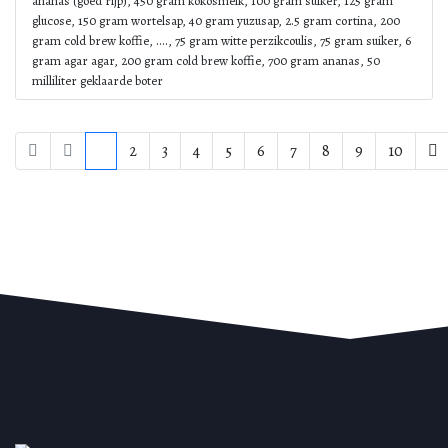
ananas (goed rijp), 450 gram kokosmelk, 100 gram suiker, 125 gram
glucose, 150 gram wortelsap, 40 gram yuzusap, 2.5 gram cortina, 200
gram cold brew koffie, ...., 75 gram witte perzikcoulis, 75 gram suiker, 6
gram agar agar, 200 gram cold brew koffie, 700 gram ananas, 50
milliliter geklaarde boter
1
2
3
4
5
6
7
8
9
10