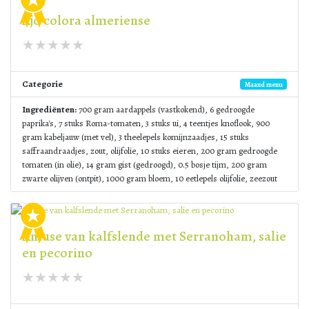
Ajo colora almeriense
Categorie
Maand menu
Ingrediënten:
700 gram aardappels (vastkokend), 6 gedroogde
paprika's, 7 stuks Roma-tomaten, 3 stuks ui, 4 teentjes knoflook, 900
gram kabeljauw (met vel), 3 theelepels komijnzaadjes, 15 stuks
saffraandraadjes, zout, olijfolie, 10 stuks eieren, 200 gram gedroogde
tomaten (in olie), 14 gram gist (gedroogd), 0.5 bosje tijm, 200 gram
zwarte olijven (ontpit), 1000 gram bloem, 10 eetlepels olijfolie, zeezout
Amuse van kalfslende met Serranoham, salie
en pecorino