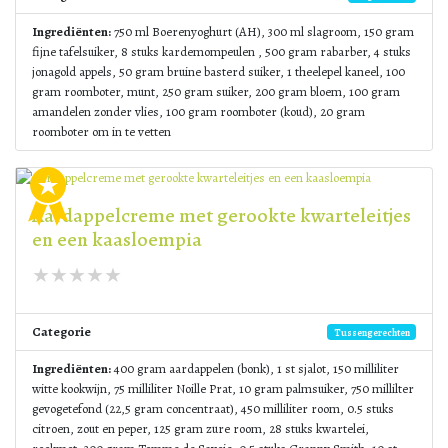
Ingrediënten:
750 ml Boerenyoghurt (AH), 300 ml slagroom, 150 gram
fijne tafelsuiker, 8 stuks kardemompeulen , 500 gram rabarber, 4 stuks
jonagold appels, 50 gram bruine basterd suiker, 1 theelepel kaneel, 100
gram roomboter, munt, 250 gram suiker, 200 gram bloem, 100 gram
amandelen zonder vlies, 100 gram roomboter (koud), 20 gram
roomboter om in te vetten
Aardappelcreme met gerookte kwarteleitjes
en een kaasloempia
Categorie
Tussengerechten
Ingrediënten:
400 gram aardappelen (bonk), 1 st sjalot, 150 milliliter
witte kookwijn, 75 milliliter Noille Prat, 10 gram palmsuiker, 750 millilter
gevogetefond (22,5 gram concentraat), 450 milliliter room, 0.5 stuks
citroen, zout en peper, 125 gram zure room, 28 stuks kwartelei,