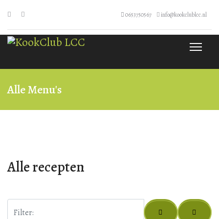
0653750567
info@kookclublcc.nl
Alle Menu's
Alle recepten