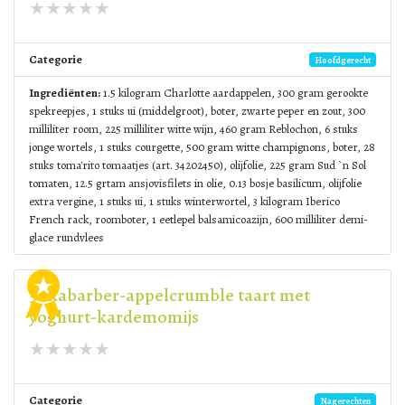
Categorie
Hoofdgerecht
Ingrediënten:
1.5 kilogram Charlotte aardappelen, 300 gram gerookte
spekreepjes, 1 stuks ui (middelgroot), boter, zwarte peper en zout, 300
milliliter room, 225 milliliter witte wijn, 460 gram Reblochon, 6 stuks
jonge wortels, 1 stuks courgette, 500 gram witte champignons, boter, 28
stuks toma'rito tomaatjes (art. 34202450), olijfolie, 225 gram Sud `n Sol
tomaten, 12.5 grtam ansjovisfilets in olie, 0.13 bosje basilicum, olijfolie
extra vergine, 1 stuks ui, 1 stuks winterwortel, 3 kilogram Iberico
French rack, roomboter, 1 eetlepel balsamicoazijn, 600 milliliter demi-
glace rundvlees
5. Rabarber-appelcrumble taart met
yoghurt-kardemomijs
Categorie
Nagerechten