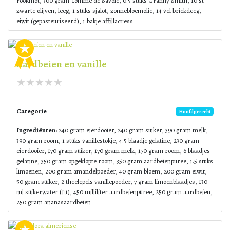
rookmot, 300 gram Tomme de Savoie, 0.5 stuks Granny Smith, 10 st
zwarte olijven, leeg, 1 stuks sjalot, zonnebloemolie, 14 vel brickdeeg,
eiwit (gepasteuriseerd), 1 bakje affillacress
Aardbeien en vanille
Categorie
Hoofdgerecht
Ingrediënten:
240 gram eierdooier, 240 gram suiker, 390 gram melk,
390 gram room, 1 stuks vanillestokje, 4.5 blaadje gelatine, 230 gram
eierdooier, 170 gram suiker, 170 gram melk, 170 gram room, 6 blaadjes
gelatine, 350 gram opgeklopte room, 350 gram aardbeienpuree, 1.5 stuks
limoenen, 200 gram amandelpoeder, 40 gram bloem, 200 gram eiwit,
50 gram suiker, 2 theelepels vanillepoeder, 7 gram limoenblaadjes, 130
ml suikerwater (1:1), 450 milliliter aardbeienpuree, 250 gram aardbeien,
250 gram ananasaardbeien